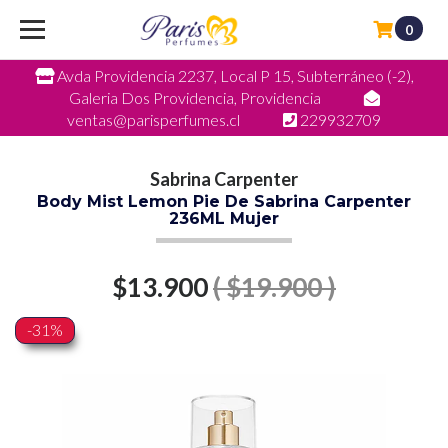
0
Avda Providencia 2237, Local P 15, Subterráneo (-2),
Galeria Dos Providencia, Providencia
ventas@parisperfumes.cl
229932709
Sabrina Carpenter
Body Mist Lemon Pie De Sabrina Carpenter
236ML Mujer
$13.900
( $19.900 )
-31%