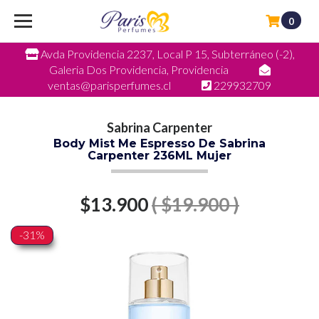
0
Avda Providencia 2237, Local P 15, Subterráneo (-2),
Galeria Dos Providencia, Providencia
ventas@parisperfumes.cl
229932709
Sabrina Carpenter
Body Mist Me Espresso De Sabrina
Carpenter 236ML Mujer
$13.900
( $19.900 )
-31%