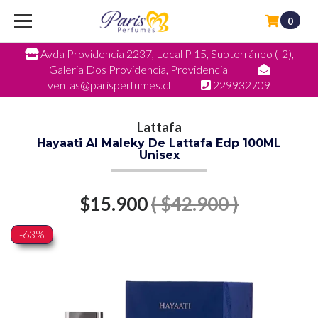
0
Avda Providencia 2237, Local P 15, Subterráneo (-2),
Galeria Dos Providencia, Providencia
ventas@parisperfumes.cl
229932709
Lattafa
Hayaati Al Maleky De Lattafa Edp 100ML
Unisex
$15.900
( $42.900 )
-63%