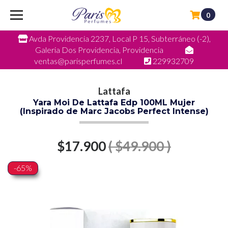
0
Avda Providencia 2237, Local P 15, Subterráneo (-2),
Galeria Dos Providencia, Providencia
ventas@parisperfumes.cl
229932709
Lattafa
Yara Moi De Lattafa Edp 100ML Mujer
(Inspirado de Marc Jacobs Perfect Intense)
$17.900
( $49.900 )
-65%