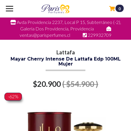
0
Avda Providencia 2237, Local P 15, Subterráneo (-2),
Galeria Dos Providencia, Providencia
ventas@parisperfumes.cl
229932709
Lattafa
Mayar Cherry Intense De Lattafa Edp 100ML
Mujer
$20.900
( $54.900 )
-62%